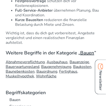
Festpreisverträge
schützen dich vor
Kostenexplosionen.
Full-Service-Anbieter
übernehmen Planung, Bau
und Koordination.
Kurze Bauzeiten
reduzieren die finanzielle
Belastung durch Miete und Zinsen.
Wichtig ist, dass du dich gut vorbereitest, Angebote
vergleichst und einen realistischen Finanzplan
aufstellst.
Weitere Begriffe in der Kategorie „
Bauen
”
Abnahmeverpflichtung
Ausbauhaus
Bauanzeige
Bauerwartungsland
Baugenehmigung
Baukosten
Baunebenkosten
Bauordnung
Fertighaus
Newsletter
Muskelhypothek
Wohnfläche
Begriffskategorien
Bauen