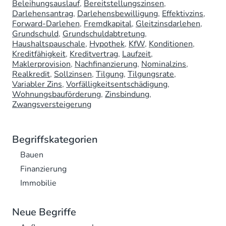
Beleihungsauslauf
Bereitstellungszinsen
Darlehensantrag
Darlehensbewilligung
Effektivzins
Forward-Darlehen
Fremdkapital
Gleitzinsdarlehen
Grundschuld
Grundschuldabtretung
Haushaltspauschale
Hypothek
KfW
Konditionen
Kreditfähigkeit
Kreditvertrag
Laufzeit
Maklerprovision
Nachfinanzierung
Nominalzins
Realkredit
Sollzinsen
Tilgung
Tilgungsrate
Variabler Zins
Vorfälligkeitsentschädigung
Wohnungsbauförderung
Zinsbindung
Zwangsversteigerung
Begriffskategorien
Bauen
Finanzierung
Immobilie
Neue Begriffe