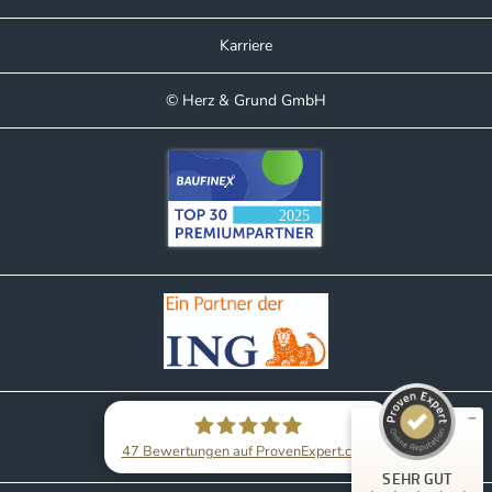
Karriere
© Herz & Grund GmbH
Kundenbewertungen und Erfahrungen zu
Herz & Grund GmbH
SEHR GUT
%
100
Empfehlungen auf
ProvenExpert.com
5,00
/
5,00
15
32
47
Bewertungen auf ProvenExpert.com
Bewertungen auf
1
Bewertungen von
SEHR GUT
ProvenExpert.com
anderen Quelle