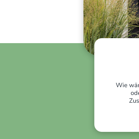
Wie wär
od
Zus