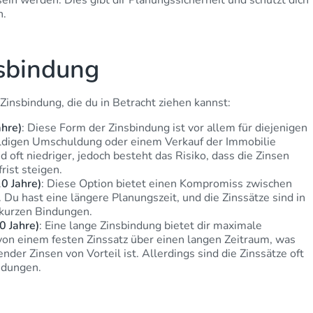
ein werden. Dies gibt dir Planungssicherheit und schützt dich
n.
nsbindung
Zinsbindung, die du in Betracht ziehen kannst:
ahre)
: Diese Form der Zinsbindung ist vor allem für diejenigen
baldigen Umschuldung oder einem Verkauf der Immobilie
d oft niedriger, jedoch besteht das Risiko, dass die Zinsen
rist steigen.
0 Jahre)
: Diese Option bietet einen Kompromiss zwischen
t. Du hast eine längere Planungszeit, und die Zinssätze sind in
i kurzen Bindungen.
0 Jahre)
: Eine lange Zinsbindung bietet dir maximale
t von einem festen Zinssatz über einen langen Zeitraum, was
nder Zinsen von Vorteil ist. Allerdings sind die Zinssätze oft
ndungen.