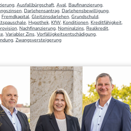
zierung
Ausfallbürgschaft
Aval
Baufinanzierung
ungszinsen
Darlehensantrag
Darlehensbewilligung
Fremdkapital
Gleitzinsdarlehen
Grundschuld
ltspauschale
Hypothek
KfW
Konditionen
Kreditfähigkeit
rovision
Nachfinanzierung
Nominalzins
Realkredit
te
Variabler Zins
Vorfälligkeitsentschädigung
indung
Zwangsversteigerung