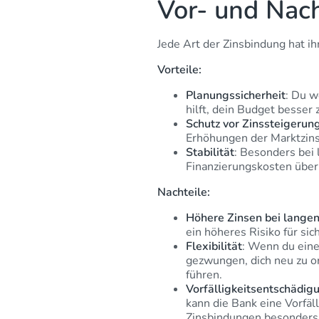
Vor- und Nach
Jede Art der Zinsbindung hat ih
Vorteile:
Planungssicherheit
: Du w
hilft, dein Budget besser 
Schutz vor Zinssteigerun
Erhöhungen der Marktzins
Stabilität
: Besonders bei 
Finanzierungskosten über 
Nachteile:
Höhere Zinsen bei lange
ein höheres Risiko für sic
Flexibilität
: Wenn du eine
gezwungen, dich neu zu or
führen.
Vorfälligkeitsentschädig
kann die Bank eine Vorfäl
Zinsbindungen besonders 