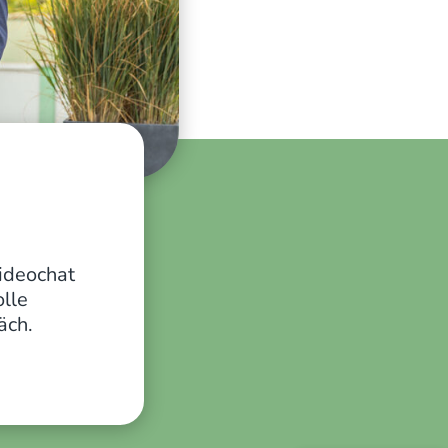
ideochat
lle
Kundenbewertungen und Erfahrungen zu
äch.
Herz & Grund GmbH
%
100
SEHR GUT
Empfehlungen auf
ProvenExpert.com
5,00
/
5,00