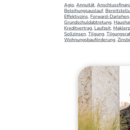
Agio
Annuität
Anschlussfinan
Beleihungsauslauf
Bereitstell
Effektivzins
Forward-Darlehen
Grundschuldabtretung
Hausha
Kreditvertrag
Laufzeit
Maklerp
Sollzinsen
Tilgung
Tilgungsra
Wohnungsbauförderung
Zinsb