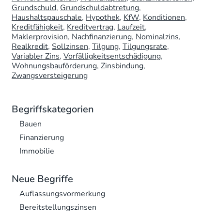
Grundschuld
Grundschuldabtretung
Haushaltspauschale
Hypothek
KfW
Konditionen
Kreditfähigkeit
Kreditvertrag
Laufzeit
Maklerprovision
Nachfinanzierung
Nominalzins
Realkredit
Sollzinsen
Tilgung
Tilgungsrate
Variabler Zins
Vorfälligkeitsentschädigung
Wohnungsbauförderung
Zinsbindung
Zwangsversteigerung
Begriffskategorien
Bauen
Finanzierung
Immobilie
Neue Begriffe
Auflassungsvormerkung
Bereitstellungszinsen