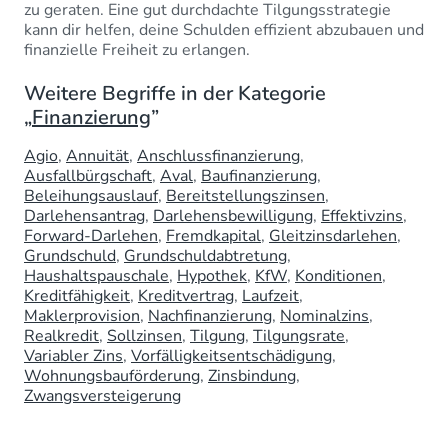
zu geraten. Eine gut durchdachte Tilgungsstrategie
kann dir helfen, deine Schulden effizient abzubauen und
finanzielle Freiheit zu erlangen.
Weitere Begriffe in der Kategorie
„
Finanzierung
”
Agio
Annuität
Anschlussfinanzierung
Ausfallbürgschaft
Aval
Baufinanzierung
Beleihungsauslauf
Bereitstellungszinsen
Darlehensantrag
Darlehensbewilligung
Effektivzins
Forward-Darlehen
Fremdkapital
Gleitzinsdarlehen
Grundschuld
Grundschuldabtretung
Haushaltspauschale
Hypothek
KfW
Konditionen
Kreditfähigkeit
Kreditvertrag
Laufzeit
Maklerprovision
Nachfinanzierung
Nominalzins
Realkredit
Sollzinsen
Tilgung
Tilgungsrate
Variabler Zins
Vorfälligkeitsentschädigung
Wohnungsbauförderung
Zinsbindung
Zwangsversteigerung