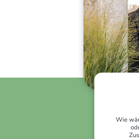
Wie wär
od
Zus