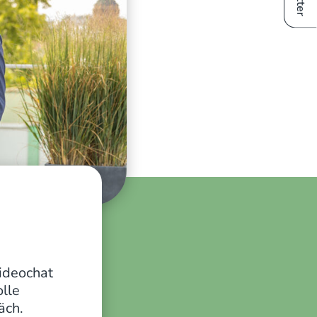
ideochat
lle
Kundenbewertungen und Erfahrungen zu
äch.
Herz & Grund GmbH